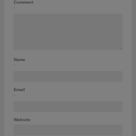
Comment
*
Name
*
Email
*
Website