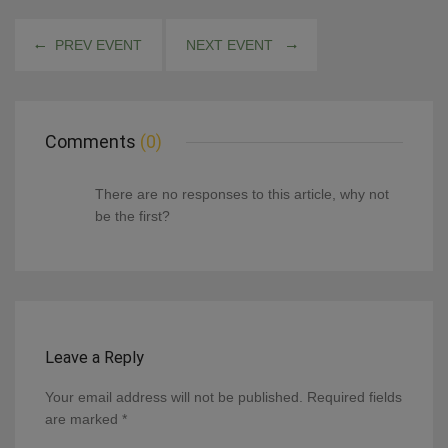
PREV EVENT
NEXT EVENT
Comments
(0)
There are no responses to this article, why not
be the first?
Leave a Reply
Your email address will not be published.
Required fields
are marked
*