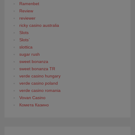
Ramenbet
Review
reviewer
ricky casino australia
Slots
Slots`
slottica
sugar rush
sweet bonanza
sweet bonanza TR
verde casino hungary
verde casino poland
verde casino romania
Vovan Casino
Комета Казино