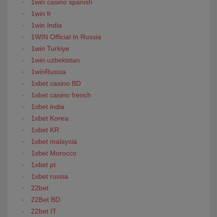
1win casino spanish
1win fr
1win India
1WIN Official In Russia
1win Turkiye
1win uzbekistan
1winRussia
1xbet casino BD
1xbet casino french
1xbet india
1xbet Korea
1xbet KR
1xbet malaysia
1xbet Morocco
1xbet pt
1xbet russia
22bet
22Bet BD
22bet IT