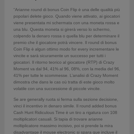
“Arianne round di bonus Coin Flip è una delle qualità più
popolari delete gioco. Quando viene attivato, ai giocatori
viene presentata mi schermata con una moneta rossa e
una blu. Questa moneta si girerà verso lo schermo,
colpendo la denaro rossa o quella blu per determinare il
premio che il giocatore potrà vincere. Il round di bonus
Coin Flip è algun ottimo modo for every incrementare le
vincite e sarà sicuramente un successo per tutti i
giocatori. Il ritorno teorico al giocatore (RTP) di Crazy
Moment va dal 94, 41% al 96, 08%, con la media del 96,
41% per tutte le scommesse. L’analisi di Crazy Moment
dimostra che dans le cas où tratta di este gioco molto
volatile con una successione di piccole vincite.
Se are generally ruota si ferma sulla sezione decisione,
vinci il incentivo in denaro simile. Il round added bonus
Cash Hunt Ridiculous Time è un tiro a rigatura con 108
moltiplicatori casuali. Si tapia di trovare arianne
moltiplicatore massimo incisivo, poi si prende la mira
disadvantage il mouse electronic si spara que incluye il