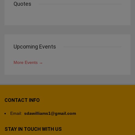
Quotes
Upcoming Events
More Events →
CONTACT INFO
Email:
sdawilliams1@gmail.com
STAY IN TOUCH WITH US