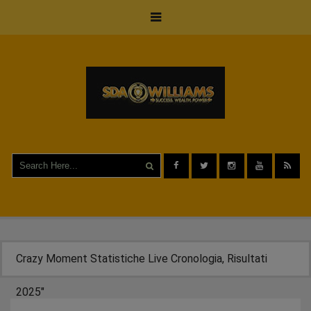
Crazy Moment Statistiche Live Cronologia, Risultati
2025″