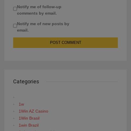
Notify me of follow-up
comments by email.
Notify me of new posts by
email.
Categories
1w
1Win AZ Casino
1Win Brasil
1win Brazil