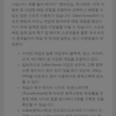
나입니다. 예를 들어 메이저” “챔피언십, 토너먼트, 지역 이
벤트 등 다양한 베팅 유형을 포함하여 선택하고 베팅할 수
있는 많은 스포츠 이벤트가 있습니다. 1xbet Korea에서 스
포츠 베팅과 카지노 게임에 참여하면 베팅 경험을 향상시
키기 위해 설계된 많은 이점들을 누릴 수 있습니다. 스포츠
베팅 업체 답게 축구 및 메이저 스포츠들은 물론 국내 비인
기 종목들까지 매일 약 천개에 달하는 경기 이벤트들이 제
공된다.
이러한 게임은 슬롯 게임부터 블랙잭, 빙고, 바카라,
포커, 메가웨이 등 다양한 게임을 포함하고 있다.
일반적으로 1xBet Korea 가입은 쉬우며, 간혹 원엑
스벳 페이지가 로드 되지 않을 때가 있는데 그때는
VPN을 다운로드 받아 사용한다면 원엑스벳에 접속
할 수 있다.
독일의 축구 데이터 사이트 ‘트랜스퍼마켓
(Transfermarkt)’에 따르면 원엑스벳은 배당률을 포
함한 베팅 사이트 종합 평가에서 2위를 기록한 것을
확인할 수 있습니다.
1xBet(원엑스벳)은 안드로이드와 iOS 기기에서 이