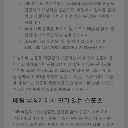
VIP 캐시백 프로그램은 1xBet이 플레이어의 헌신을
인정하고 보상하는 방법으로, 베팅에서 일부를 돌려
받고 더 풍부한 베팅 경험을 즐길 수 있는 기회를 제
공합니다.
특히 해외 온라인 카지노 및 스포츠 베팅의 경우, 안
전성에 대해 확인하고 싶을 것입니다.
스포츠 베팅의 경우, 첫 세 번의 입금에 대해 최대
189, 280 NGN까지 330% 매치가 제공됩니다.
가상화폐 송금은 익명성이 보장되는 데다 고액 송금이 용
이하고 대체로 VIP 프로그램이 잘 갖춰져 있는 편이므로
추천해 드립니다. 1xBet의 120% 첫 입금 보너스는 첫 입
금 금액의 120%를 추가로 받을 수 있는 보너스이다. 계정
을 개설하고 입금을 완료하면 해당 보너스를 받을 수 있으
며, 입금한 통화와 동일한 통화로 제공된다.
베팅 생성기에서 인기 있는 스포츠
1xBet(원엑스벳) 입금은 선택한 결제 수단에 따라 처리”
“시간이 달라지며 대부분의 결제 수단은 즉시 처리가 된
다. 다만, 일부 결제 방법은 최대 몇 시간까지 걸릴 수 있어