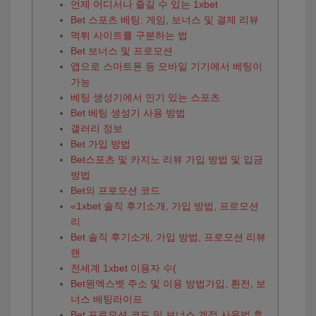
언제 어디서나 즐길 수 있는 1xbet
Bet 스포츠 베팅: 게임, 보너스 및 결제 리뷰
먹튀 사이트를 구분하는 법
Bet 보너스 및 프로모션
앱으로 스마트폰 등 모바일 기기에서 베팅이
가능
베팅 생성기에서 인기 있는 스포츠
Bet 베팅 생성기 사용 방법
갤러리 정보
Bet 가입 방법
Bet스포츠 및 카지노 리뷰 가입 방법 및 입금
방법
Bet의 프로모션 코드
«1xbet 솔직 후기소개, 가입 방법, 프로모션
리
Bet 솔직 후기소개, 가입 방법, 프로모션 리뷰
랜
전세계 1xbet 이용자 수(
Bet원엑스벳 주소 및 이용 방법가입, 환전, 보
너스 배팅라이프
Bet 프로모션 코드 및 보너스 계정 사용법 후