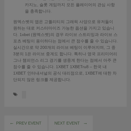
카지노, 슬롯 게임까지 모든 플레이어의 관심 사항
을 충족합니다.
원엑스벳의 앱은 고퀄리티의 그래픽 사양으로 유저들이
원하는 대로 커스터마이즈 가능한 옵션을 가지고 있습니
다. 1xbet (원엑스벳)의 경우 라이브 스트리밍과 라이브 스
포츠 베팅이 용이하다는 점에서 큰 점수를 줄 수 있습니다.
실시간으로 약 200개의 라이브 베팅이 이루어지며, 그 중
3분의 1은 라이브 중계도 합니다. 특히나 영국 프리미어리
그나 챔피언스 리그 경기를 생중계 한다는 점에서 아주 큰
점수를 줄 수 있습니다. 1XBET 1XBETru8 – 한국 내
1XBET 인터내셔널의 공식 대리점으로, 1XBET에 대한 차
단되지 않은 링크를 제공합니다.
PREV EVENT
NEXT EVENT