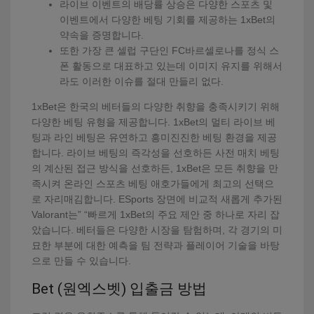
라이브 이벤트의 배당률 상승은 다양한 스포츠 및
이벤트에서 다양한 베팅 기회를 제공하는 1xBet의
약속을 증명합니다.
또한 가장 큰 셀럽 구단인 FC바르셀로나를 정식 스
폰 활동으로 대표하고 있는데 이미지 유지를 위해서
라도 이러한 이슈를 절대 만들리 없다.
1xBet은 한국의 베터들의 다양한 취향을 충족시키기 위해
다양한 베팅 유형을 제공합니다. 1xBet의 멀티 라이브 베
팅과 라인 베팅은 유연하고 흥미진진한 베팅 환경을 제공
합니다. 라이브 베팅의 즉각성을 선호하든 사전 매치 베팅
의 계산된 접근 방식을 선호하든, 1xBet은 모든 취향을 만
족시켜 온라인 스포츠 베팅 애호가들에게 최고의 선택으
로 자리매김합니다. ESports 장면에 비교적 새롭게 추가된
Valorant는” “빠르게 1xBet의 주요 제안 중 하나로 자리 잡
았습니다. 베터들은 다양한 시장을 탐험하며, 각 경기의 미
묘한 부분에 대한 예측을 팀 전략과 플레이어 기술을 바탕
으로 만들 수 있습니다.
Bet (원엑스벳) 입출금 방법