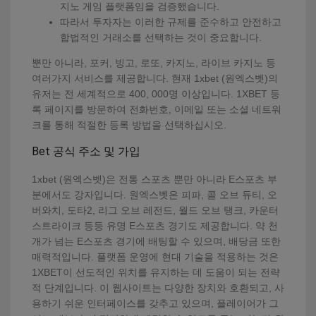
지노 게임 플랫폼임을 검증했습니다.
따라서 투자자는 이러한 규제를 준수하고 안전하고
합법적인 거래소를 선택하는 것이 중요합니다.
뿐만 아니라, 포커, 빙고, 로또, 카지노, 라이브 카지노 등
여러가지 서비스를 제공합니다. 현재 1xbet (원엑스벳)의
유저는 전 세계적으로 400, 000명 이상입니다. 1XBET 등
록 페이지를 방문하여 전화번호, 이메일 또는 소셜 네트워
크를 통해 적절한 등록 방법을 선택하십시오.
Bet 공식 주소 및 가입
1xbet (원엑스벳)은 전통 스포츠 뿐만 아니라 E스포츠 부
분에서도 강자입니다. 원엑스벳은 피파, 콜 오브 듀티, 오
버와치, 도타2, 리그 오브 레전드, 월드 오브 탱크, 카운터
스트라이크 등등 유명 E스포츠 경기도 제공합니다. 약 천
개가 넘는 E스포츠 경기에 배팅할 수 있으며, 배당금 또한
매력적입니다. 플랫폼 운영에 현대 기술을 적용하는 것은
1XBET이 선도적인 위치를 유지하는 데 도움이 되는 전략
적 단계입니다. 이 웹사이트는 다양한 장치와 호환되고, 사
용하기 쉬운 인터페이스를 갖추고 있으며, 플레이어가 그