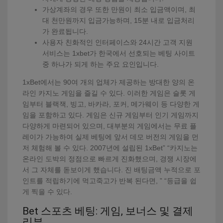
가상계좌의 경우 또한 만원이 최소 입금액이며, 최
대 천만원까지 입금가능하며, 15분 내로 입금처리
가 완료됩니다.
사용자 친화적인 인터페이스와 24시간 고객 지원
서비스는 1xbet가 한국에서 선호되는 베팅 사이트
중 하나가 되게 하는 주요 요인입니다.
1xBet에서는 90여 개의 업체가 제공하는 방대한 양의 온
라인 카지노 게임을 즐길 수 있다. 이러한 게임은 슬롯 게
임부터 블랙잭, 빙고, 바카라, 포커, 메가웨이 등 다양한 게
임을 포함하고 있다. 게임은 신규 게임부터 인기 게임까지
다양하게 마련되어 있으며, 대부분의 게임에서는 무료 플
레이가 가능하여 실제 베팅에 앞서 데모 버전의 게임을 먼
저 체험해 볼 수 있다. 2007년에 설립된 1xBet” “카지노는
온라인 도박의 정점으로 빠르게 진화했으며, 경쟁 시장에
서 그 자체를 돋보이게 했습니다. 진 배팅금액 누적으로 포
인트를 적립하기에 먹고죽고가 반복 된다면, ” “등급을 쉽
게 찍을 수 있다.
Bet 스포츠 베팅: 게임, 보너스 및 결제
리뷰