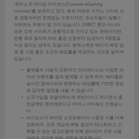
‘퀴라소 E-게이밍 라이센스(Curacao eGaming
License)’를 보유하고 있다. 등의 이유로 카지노 사이트 이
용 경험자라면 문제없는 수준이지만, 초보자들이 당황스
러워하는 부분이 몇 가지 있습니다. 1XBET 뿐만 아니라
모든 도박 사이트가 공통적으로 가지고 있는 문제이지만,
은행 측의 절차에 따라 출금 신청부터 입금까지 3영업일
이상 걸리는 경우도 있습니다. 원엑스벳은 메이저 베팅 업
체 중 가장 좋은 조건의 배당률을 제공하는 것으로 알려져
있습니다.
플랫폼의 사용자 친화적인 인터페이스는 다양한 라
이브 이벤트를 쉽게 탐색할 수 있게 하며, 베터들은
실시간 업데이트와 변화하는 배당률에 기반한 정보
에 입각한 결정을 내릴 수 있습니다.
신규가입을 연달아하는게 위반이라고 하시면서 충
전금액만 환전해준다고 하더니 아마줘도 안줬습니
다.
라이선스가 부여된 소프트웨어의 사용은 이를 더욱
강화하며, 모든 게임과 베팅 옵션이 테스트되고 신
뢰할 수 있는 알고리즘에 의해 관리되어 모든 사용
자에게 공정한 베팅 경험을 제공합니다.