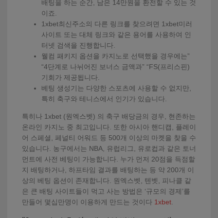
배팅을 하는 순간, 남은 14만원을 환전할 수 있는 것
이죠.
1xbet최신주소의 다른 링크를 찾으려면 1xbet미러
사이트 또는 대체 링크와 같은 용어를 사용하여 인
터넷 검색을 진행합니다.
웰컴 패키지 옵션을 카지노로 선택했을 경우에는”
“4단계로 나뉘어진 보너스 금액과” “FS(프리스핀)
기회가 제공됩니다.
베팅 생성기는 다양한 스포츠에 사용할 수 없지만,
특히 축구와 테니스에서 인기가 있습니다.
특히나 1xbet (원엑스벳) 의 축구 배당금의 경우, 현존하는
온라인 카지노 중 최고입니다. 또한 아시아 핸디캡, 플레이
어 스페셜, 페널티 어워드 등 500개 이상의 마켓을 찾을 수
있습니다. 농구에서는 NBA, 유럽리그, 유로컵과 같은 토너
먼트에 사전 베팅이 가능합니다. 누가 먼저 20점을 득점할
지 배팅하거나, 하프타임 결과를 배팅하는 등 약 200개 이
상의 베팅 옵션이 존재합니다. 원엑스벳, 텐벳, 피나클 같
은 큰 배팅 사이트들이 먹고 사는 방법은 ‘규모의 경제’를
만들어 몇십만명이 이용하게 만드는 것이다
1xbet
.