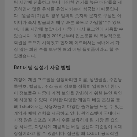
팅 시장에 진출하고 부터 다양한 경기를 높은 배당률을 제
공하면서 많은 유저를 유입시키는데 성공했기 때문입니
다. [원클릭] 가입의 경우 임의의 숫자와 문자로 구성된 아
이디가 즉시 발급되어 매우 빠른 속도로 가입할” “수 있으
며, 따로 저장해 놓았다가 나중에 다시 로그인에 사용할 수
있습니다. 이듬해인 2019년부터 입소문을 타 폭발적으로
회원을 모으기 시작했고 현재에 이르러서는 국내에서 가
장 많은 회원 수를 보유한 해외 베팅 플랫폼이라고 할 수
있겠습니다.
Bet 베팅 생성기 사용 방법
계정에 개인 프로필을 설정하려면 이름, 생년월일, 주민등
록번호, 발급일, 주소 등의 정보를 정확히 입력해야 한다.
이 정보들은 나중에 계정 보안을 강화하기 위한 본인 확인
에 사용될 수 있다. 이러한 다양한 게임과 베팅 옵션을 통
해 1xBet에서는 사용자들이 다양한 즐거움을 느낄 수 있는
게임과 베팅 경험을 제공하고 있다. 원엑스벳이 국내에서
가장 많은 스포츠 이용자 수를 보유하게 된 가장 큰 요인
중 하나로, 다양하게 제공되는 베팅 옵션과 기준점이 최대
장점이라고 할 수 있습니다. 접근할 때 1XBET 공식적인,