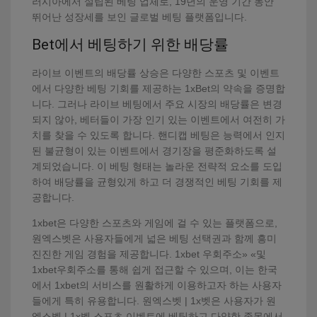
러시아에서 설립된 베팅 업체로, 19년의 운영 기간 동안
뛰어난 성장세를 보인 글로벌 베팅 플랫폼입니다.
Bet에서 베팅하기 위한 배당률
라이브 이벤트의 배당률 상승은 다양한 스포츠 및 이벤트
에서 다양한 베팅 기회를 제공하는 1xBet의 약속을 증명합
니다. 그러나 라이브 베팅에서 주요 시장의 배당률은 변경
되지 않아, 베터들이 가장 인기 있는 이벤트에서 여전히 가
치를 찾을 수 있도록 합니다. 핸디캡 베팅은 능력에서 인지
된 불균형이 있는 이벤트에서 경기장을 평준화하도록 설
계되었습니다. 이 베팅 형태는 놀라운 전략적 요소를 도입
하여 배당률을 균형있게 하고 더 경쟁적인 베팅 기회를 제
공합니다.
1xbet은 다양한 스포츠와 게임에 걸 수 있는 플랫폼으로,
원엑스벳은 사용자들에게 넓은 베팅 선택권과 함께 흥미
진진한 게임 경험을 제공합니다. 1xbet 우회주소» «및
1xbet우회주소를 통해 쉽게 접근할 수 있으며, 이는 한국
에서 1xbet의 서비스를 원활하게 이용하고자 하는 사용자
들에게 특히 유용합니다. 원엑스벳 | 1x벳은 사용자가 원
엑스벳 | 1x벳 스포츠 이벤트에 베팅하고 다양한 종목에서