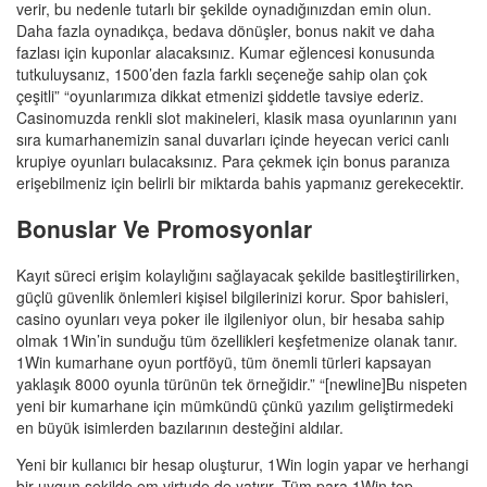
verir, bu nedenle tutarlı bir şekilde oynadığınızdan emin olun.
Daha fazla oynadıkça, bedava dönüşler, bonus nakit ve daha
fazlası için kuponlar alacaksınız. Kumar eğlencesi konusunda
tutkuluysanız, 1500’den fazla farklı seçeneğe sahip olan çok
çeşitli” “oyunlarımıza dikkat etmenizi şiddetle tavsiye ederiz.
Casinomuzda renkli slot makineleri, klasik masa oyunlarının yanı
sıra kumarhanemizin sanal duvarları içinde heyecan verici canlı
krupiye oyunları bulacaksınız. Para çekmek için bonus paranıza
erişebilmeniz için belirli bir miktarda bahis yapmanız gerekecektir.
Bonuslar Ve Promosyonlar
Kayıt süreci erişim kolaylığını sağlayacak şekilde basitleştirilirken,
güçlü güvenlik önlemleri kişisel bilgilerinizi korur. Spor bahisleri,
casino oyunları veya poker ile ilgileniyor olun, bir hesaba sahip
olmak 1Win’in sunduğu tüm özellikleri keşfetmenize olanak tanır.
1Win kumarhane oyun portföyü, tüm önemli türleri kapsayan
yaklaşık 8000 oyunla türünün tek örneğidir.” “[newline]Bu nispeten
yeni bir kumarhane için mümkündü çünkü yazılım geliştirmedeki
en büyük isimlerden bazılarının desteğini aldılar.
Yeni bir kullanıcı bir hesap oluşturur, 1Win login yapar ve herhangi
bir uygun şekilde em virtude de yatırır. Tüm para 1Win top