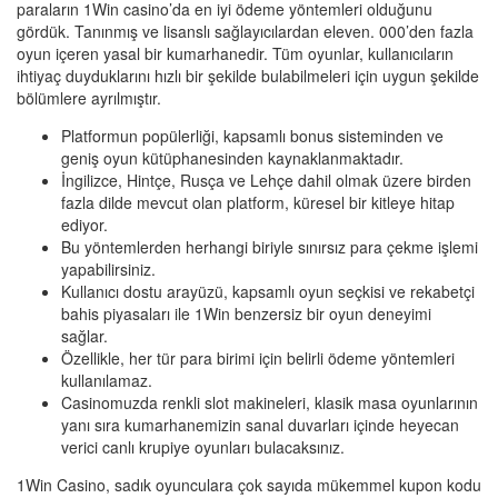
paraların 1Win casino’da en iyi ödeme yöntemleri olduğunu
gördük. Tanınmış ve lisanslı sağlayıcılardan eleven. 000’den fazla
oyun içeren yasal bir kumarhanedir. Tüm oyunlar, kullanıcıların
ihtiyaç duyduklarını hızlı bir şekilde bulabilmeleri için uygun şekilde
bölümlere ayrılmıştır.
Platformun popülerliği, kapsamlı bonus sisteminden ve
geniş oyun kütüphanesinden kaynaklanmaktadır.
İngilizce, Hintçe, Rusça ve Lehçe dahil olmak üzere birden
fazla dilde mevcut olan platform, küresel bir kitleye hitap
ediyor.
Bu yöntemlerden herhangi biriyle sınırsız para çekme işlemi
yapabilirsiniz.
Kullanıcı dostu arayüzü, kapsamlı oyun seçkisi ve rekabetçi
bahis piyasaları ile 1Win benzersiz bir oyun deneyimi
sağlar.
Özellikle, her tür para birimi için belirli ödeme yöntemleri
kullanılamaz.
Casinomuzda renkli slot makineleri, klasik masa oyunlarının
yanı sıra kumarhanemizin sanal duvarları içinde heyecan
verici canlı krupiye oyunları bulacaksınız.
1Win Casino, sadık oyunculara çok sayıda mükemmel kupon kodu