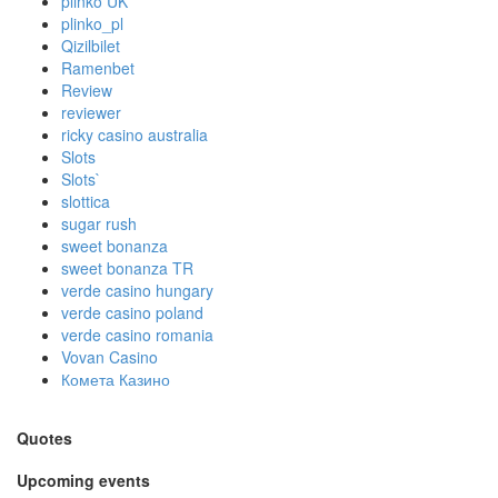
plinko UK
plinko_pl
Qizilbilet
Ramenbet
Review
reviewer
ricky casino australia
Slots
Slots`
slottica
sugar rush
sweet bonanza
sweet bonanza TR
verde casino hungary
verde casino poland
verde casino romania
Vovan Casino
Комета Казино
Quotes
Upcoming events