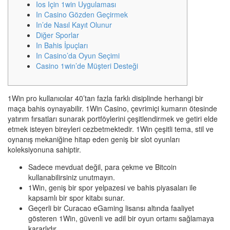
Ios Için 1win Uygulaması
In Casino Gözden Geçirmek
In’de Nasıl Kayıt Olunur
Diğer Sporlar
In Bahis İpuçları
In Casino’da Oyun Seçimi
Casino 1win’de Müşteri Desteği
1Win pro kullanıcılar 40’tan fazla farklı disiplinde herhangi bir
maça bahis oynayabilir. 1Win Casino, çevrimiçi kumarın ötesinde
yatırım fırsatları sunarak portföylerini çeşitlendirmek ve getiri elde
etmek isteyen bireyleri cezbetmektedir. 1Win çeşitli tema, stil ve
oynanış mekaniğine hitap eden geniş bir slot oyunları
koleksiyonuna sahiptir.
Sadece mevduat değil, para çekme ve Bitcoin
kullanabilirsiniz unutmayın.
1Win, geniş bir spor yelpazesi ve bahis piyasaları ile
kapsamlı bir spor kitabı sunar.
Geçerli bir Curacao eGaming lisansı altında faaliyet
gösteren 1Win, güvenli ve adil bir oyun ortamı sağlamaya
kararlıdır.