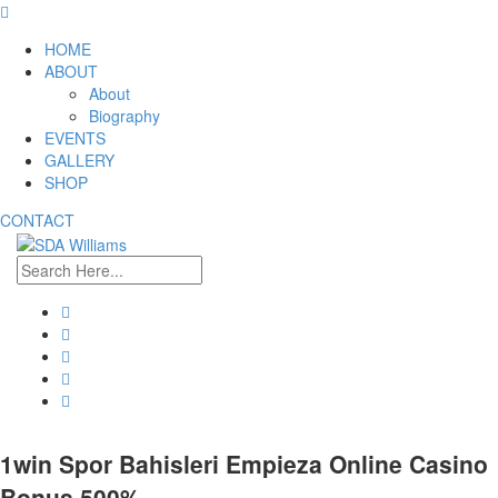
HOME
ABOUT
About
Biography
EVENTS
GALLERY
SHOP
CONTACT
1win Spor Bahisleri Empieza Online Casino
Bonus 500%