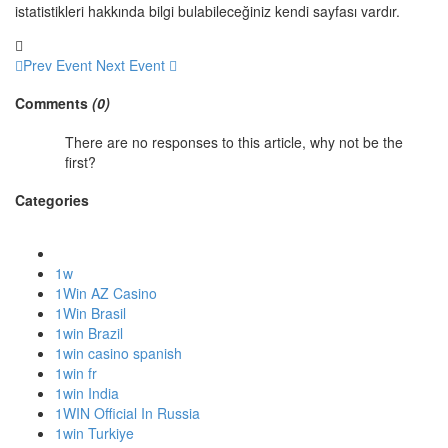
istatistikleri hakkında bilgi bulabileceğiniz kendi sayfası vardır.
Prev Event
Next Event
Comments
(0)
There are no responses to this article, why not be the
first?
Categories
1w
1Win AZ Casino
1Win Brasil
1win Brazil
1win casino spanish
1win fr
1win India
1WIN Official In Russia
1win Turkiye