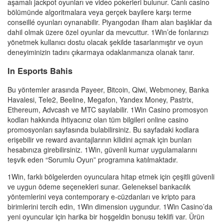
aşamalı jackpot oyunları ve video pokerleri bulunur. Canlı casino
bölümünde algoritmalara veya gerçek bayilere karşı terme
conseillé oyunları oynanabilir. Piyangodan ilham alan başlıklar da
dahil olmak üzere özel oyunlar da mevcuttur. 1Win’de fonlarınızı
yönetmek kullanıcı dostu olacak şekilde tasarlanmıştır ve oyun
deneyiminizin tadını çıkarmaya odaklanmanıza olanak tanır.
In Esports Bahis
Bu yöntemler arasında Payeer, Bitcoin, Qiwi, Webmoney, Banka
Havalesi, Tele2, Beeline, Megafon, Yandex Money, Pastrix,
Ethereum, Advcash ve MTC sayılabilir. 1Win Casino promosyon
kodları hakkında ihtiyacınız olan tüm bilgileri online casino
promosyonları sayfasında bulabilirsiniz. Bu sayfadaki kodlara
erişebilir ve reward avantajlarının kilidini açmak için bunları
hesabınıza girebilirsiniz. 1Win, güvenli kumar uygulamalarını
teşvik eden “Sorumlu Oyun” programına katılmaktadır.
1Win, farklı bölgelerden oyunculara hitap etmek için çeşitli güvenli
ve uygun ödeme seçenekleri sunar. Geleneksel bankacılık
yöntemlerini veya contemporary e-cüzdanları ve kripto para
birimlerini tercih edin, 1Win dimension uygundur. 1Win Casino’da
yeni oyuncular için harika bir hoşgeldin bonusu teklifi var. Ürün