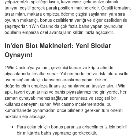
yelpazemizin spicilège kısmı, kazancınızı çekmenize olanak
tanıyan çeşitli gerçek paralı position makineleridir. Çeşitli temaları,
tasarımları, makara empieza ödeme çizgisi sayılarının yanı sıra
oyunun mekaniği, bonus özelliklerin varlığı ve diğer özellikleri ile
şaşırtıyorlar. 1Win Casino’da çok fazla bahis yapan oyuncular,
ödüllerin empieza özel avantajların kilidini hızla açacaktır.
In’den Slot Makineleri: Yeni Slotlar
Oynayın!
1Win Casino’ya yatırım, çevrimiçi kumar ve kripto afin de
piyasalarında fırsatlar sunar. Yatırım hedefleri ve risk toleransı ile
uyum sağlamak için kapsamlı araştırma yapın, riskleri
değerlendirin empieza finans uzmanlarından tavsiye alın. 1Win
apk, favori oyunlarınızı ve bahis piyasalarınızı the girl yerde, her
zaman oynayabilmenizi sağlayan sorunsuz ve sezgisel bir
kullanıcı deneyimi sunar. Win casino incelememizde, bu
kumarhanede oynamadan önce bilmeniz gereken tüm önemli
noktaları ele alacağız.
Para çekmek için bonus paranıza erişebilmeniz için belirli
bir miktarda bahis yapmanız gerekecektir.